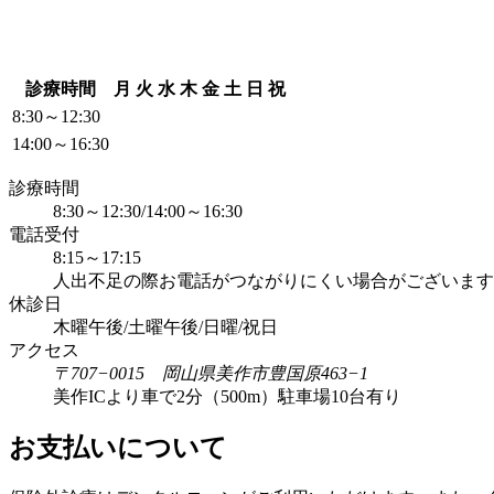
診療時間
月
火
水
木
金
土
日
祝
8:30～12:30
14:00～16:30
診療時間
8:30～12:30/14:00～16:30
電話受付
8:15～17:15
人出不足の際お電話がつながりにくい場合がございます
休診日
木曜午後/土曜午後/日曜/祝日
アクセス
〒707−0015 岡山県美作市豊国原463−1
美作ICより車で2分（500m）駐車場10台有り
お支払いについて