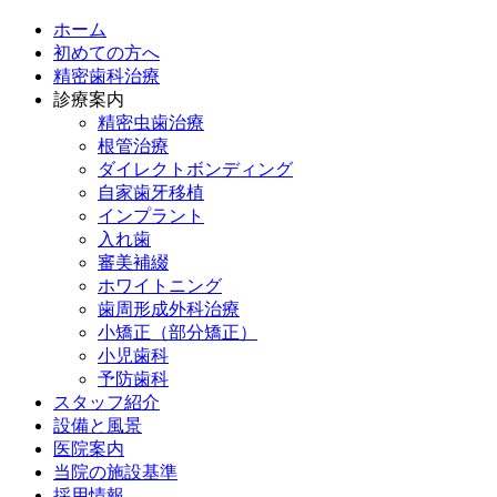
ホーム
初めての方へ
精密歯科治療
診療案内
精密虫歯治療
根管治療
ダイレクトボンディング
自家歯牙移植
インプラント
入れ歯
審美補綴
ホワイトニング
歯周形成外科治療
小矯正（部分矯正）
小児歯科
予防歯科
スタッフ紹介
設備と風景
医院案内
当院の施設基準
採用情報