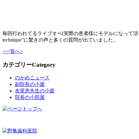
毎回行われてるライブオペ(実際の患者様にモデルになって頂き、
technique”に驚きの声と多くの質問が出ていました。
<
一覧へ
>
カテゴリー
Category
のかめニュース
副院長の小屋
友里恵先生の小庭
院長の小部屋