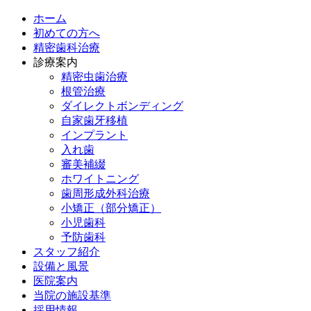
ホーム
初めての方へ
精密歯科治療
診療案内
精密虫歯治療
根管治療
ダイレクトボンディング
自家歯牙移植
インプラント
入れ歯
審美補綴
ホワイトニング
歯周形成外科治療
小矯正（部分矯正）
小児歯科
予防歯科
スタッフ紹介
設備と風景
医院案内
当院の施設基準
採用情報