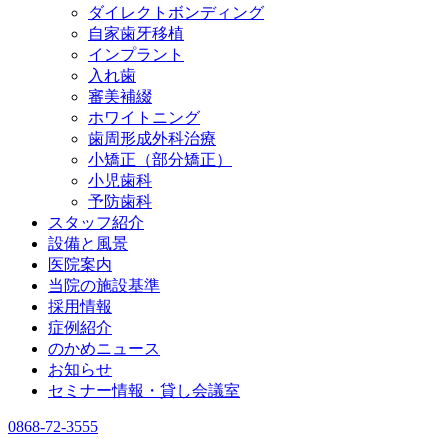
ダイレクトボンディング
自家歯牙移植
インプラント
入れ歯
審美補綴
ホワイトニング
歯周形成外科治療
小矯正（部分矯正）
小児歯科
予防歯科
スタッフ紹介
設備と風景
医院案内
当院の施設基準
採用情報
症例紹介
のかめニュース
お知らせ
セミナー情報・貸し会議室
0868-72-3555