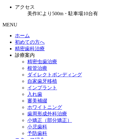
アクセス
美作ICより500m・駐車場10台有
MENU
ホーム
初めての方へ
精密歯科治療
診療案内
精密虫歯治療
根管治療
ダイレクトボンディング
自家歯牙移植
インプラント
入れ歯
審美補綴
ホワイトニング
歯周形成外科治療
小矯正（部分矯正）
小児歯科
予防歯科