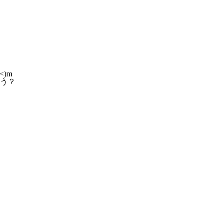
)m
う？