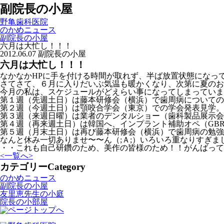
副院長の小屋
野亀歯科医院
のかめニュース
副院長の小屋
六月は大忙し！！！
2012.06.07
副院長の小屋
六月は大忙し！！！
なかなかHPに手を付ける時間が取れず、半ば放置状態になって
さてさて、６月に入りだいぶ気温も暖かくなり、次第に夏のお
今月の私は、スケジュールがどえらい事になってしまっていま
第１週（先週土日）は藤本研修会（横浜）で歯周病についての
第２週（今週土日）は顎咬合学会（東京）での学会発表見学。
第３週（来週日曜）は業者のデンタルショー（歯科製品展示会
第４週（再来週土日）は韓国へ、インプラント補助オペ（GB
第５週（月末土日）は再び藤本研修会（横浜）で歯周病の勉強
なんと休み一切ありませ〜〜ん（;Ａ;）いろいろ重なりすぎま
・・これも自己研鑽のため、美作の皆様のため！！がんばって
<
一覧へ
>
カテゴリー
Category
のかめニュース
副院長の小屋
友里恵先生の小庭
院長の小部屋