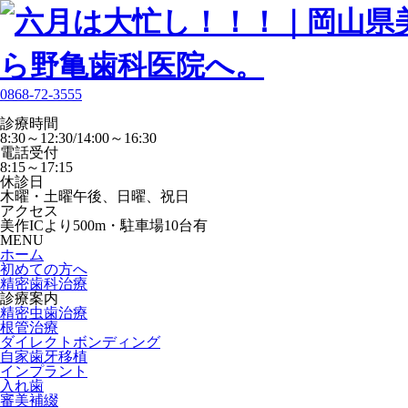
0868-72-3555
診療時間
8:30～12:30/14:00～16:30
電話受付
8:15～17:15
休診日
木曜・土曜午後、日曜、祝日
アクセス
美作ICより500m・駐車場10台有
MENU
ホーム
初めての方へ
精密歯科治療
診療案内
精密虫歯治療
根管治療
ダイレクトボンディング
自家歯牙移植
インプラント
入れ歯
審美補綴