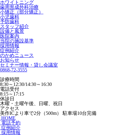
ホワイトニング
歯周形成外科治療
小矯正（部分矯正）
小児歯科
予防歯科
スタッフ紹介
設備と風景
医院案内
当院の施設基準
採用情報
症例紹介
のかめニュース
お知らせ
セミナー情報・貸し会議室
0868-72-3555
診療時間
8:30～12:30/14:30～16:30
電話受付
8:15～17:15
休診日
木曜・土曜午後、日曜、祝日
アクセス
美作ICより車で2分（500m） 駐車場10台完備
HOME
電話予約
症例紹介
採用情報