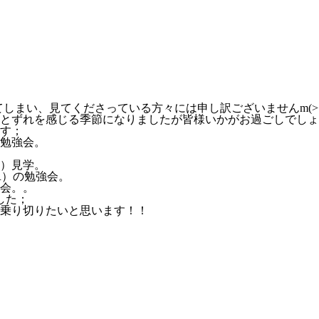
しまい、見てくださっている方々には申し訳ございませんm(><
とずれを感じる季節になりましたが皆様いかがお過ごしでしょ
す；
勉強会。
）見学。
R）の勉強会。
会。。
した；
乗り切りたいと思います！！