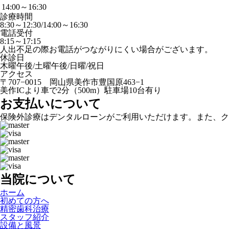
14:00～16:30
診療時間
8:30～12:30/14:00～16:30
電話受付
8:15～17:15
人出不足の際お電話がつながりにくい場合がございます。
休診日
木曜午後/土曜午後/日曜/祝日
アクセス
〒707−0015 岡山県美作市豊国原463−1
美作ICより車で2分（500m）駐車場10台有り
お支払いについて
保険外診療はデンタルローンがご利用いただけます。また、ク
当院について
ホーム
初めての方へ
精密歯科治療
スタッフ紹介
設備と風景