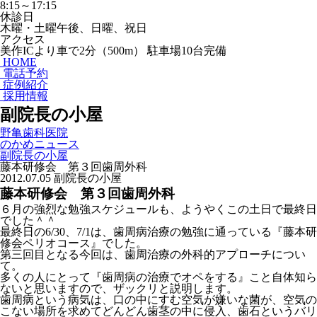
8:15～17:15
休診日
木曜・土曜午後、日曜、祝日
アクセス
美作ICより車で2分（500m） 駐車場10台完備
HOME
電話予約
症例紹介
採用情報
副院長の小屋
野亀歯科医院
のかめニュース
副院長の小屋
藤本研修会 第３回歯周外科
2012.07.05
副院長の小屋
藤本研修会 第３回歯周外科
６月の強烈な勉強スケジュールも、ようやくこの土日で最終日
でした＾＾
最終日の6/30、7/1は、歯周病治療の勉強に通っている『藤本研
修会ペリオコース』でした。
第三回目となる今回は、歯周治療の外科的アプローチについ
て。
多くの人にとって『歯周病の治療でオペをする』こと自体知ら
ないと思いますので、ザックリと説明します。
歯周病という病気は、口の中にすむ空気が嫌いな菌が、空気の
こない場所を求めてどんどん歯茎の中に侵入、歯石というバリ