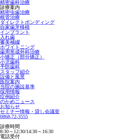
精密歯科治療
診療案内
精密虫歯治療
根管治療
ダイレクトボンディング
自家歯牙移植
インプラント
入れ歯
審美補綴
ホワイトニング
歯周形成外科治療
小矯正（部分矯正）
小児歯科
予防歯科
スタッフ紹介
設備と風景
医院案内
当院の施設基準
採用情報
症例紹介
のかめニュース
お知らせ
セミナー情報・貸し会議室
0868-72-3555
診療時間
8:30～12:30/14:30～16:30
電話受付