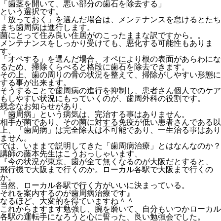
「歯茎を開いて、悪い部分の歯石を除去する」
という選択です。
「放っておく」を選んだ場合は、メンテナンスを怠けるとたち
まち歯周病は進行します。
菌にとって住み良い住居がのこったままな訳ですから。。
メンテナンスをしっかり受けても、悪化する可能性もありま
す。
「オペする」を選んだ場合、オペにより根の表面があらわにな
るため、掃除くらべると格段に歯石を除去できます。
その上、歯の周りの骨の状況を整えて、掃除がしやすい形態に
する事が出来ます。
そうすることで歯周病の進行を抑制し、患者さん個人でのケア
もしやすい状況にもっていくのが、歯周外科の役割です。
残念なお知らせがあり、
「歯周病」という病気は、完治する事はありません。
相手が菌であり、その菌に対する免疫が低い患者さんである以
上、「歯周病」は完全除去は不可能であり、一生治る事はあり
ません。
では、いままで説明してきた「歯周病治療」とはなんなのか？
講師の藤本先生はこうおっしゃいます、
『今の状況が東京、歯が全て無くなるのが大阪だとすると、
飛行機で大阪まで行くのか。ローカル各駅で大阪まで行くの
か。
当然、ローカル各駅で行く方がいいに決まっている。
それを案内するのが歯周病治療です』
なるほど、大変的を得ていますね＾＾
これからますます勉強し、腕を磨いて、自分もいつかローカル
各駅の運転手になろうと心に誓った、良い勉強会でした。