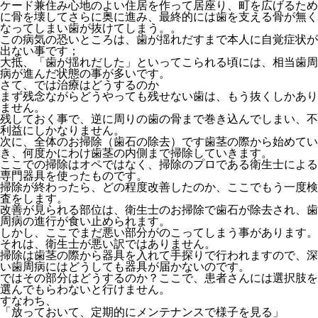
ケード兼住み心地のよい住居を作って居座り、町を広げるため
に骨を壊してさらに奥に進み、最終的には歯を支える骨が無く
なってしまい歯が抜けてしまう。。
この病気の恐いところは、歯が揺れだすまで本人に自覚症状が
出ない事です；
大抵、「歯が揺れだした」といってこられる頃には、相当歯周
病が進んだ状態の事が多いです。
さて、では治療はどうするのか
まず残念ながらどうやっても残せない歯は、もう抜くしかあり
ません。
残しておく事で、逆に周りの歯の骨まで巻き込んでしまい、不
利益にしかなりません。
次に、全体のお掃除（歯石の除去）です歯茎の際から始めてい
き、何度かにわけ歯茎の内側まで掃除していきます。
ここでの掃除はオペではなく、掃除のプロである衛生士による
専門器具を使ったものです。
掃除が終わったら、どの程度改善したのか、ここでもう一度検
査をします。
改善が見られる部位は、衛生士のお掃除で歯石が除去され、歯
周病の進行が食い止められます。
しかし、ここでまだ悪い部分がのこってしまう事があります。
それは、衛生士が悪い訳ではありません。
掃除は歯茎の際から器具を入れて手探りで行われますので、深
い歯周病にはどうしても器具が届かないのです。
ではその部分はどうするのか？ここで、患者さんには選択肢を
選んでもらわないと行けません。
すなわち、
「放っておいて、定期的にメンテナンスで様子を見る」