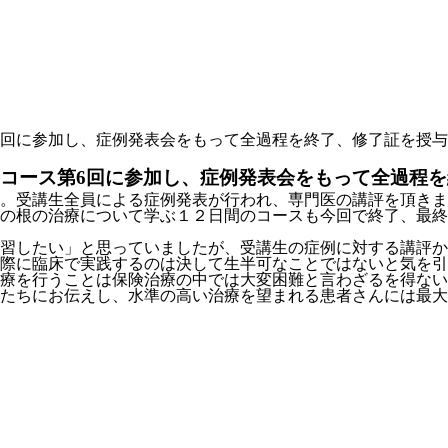
第6回に参加し、症例発表会をもって全過程を終了、修了証を授
ドコース第6回に参加し、症例発表会をもって全過程
。受講生全員による症例発表が行われ、専門医の講評を頂きま
の根の治療について学ぶ１２日間のコースも今回で終了、最終
習したい」と思っていましたが、受講生の症例に対する講評か
際に臨床で実践するのは決して生半可なことではないと気を引
療を行うことは保険治療の中では大変困難と言わざるを得ない
たちにお伝えし、水準の高い治療を望まれる患者さんには最大