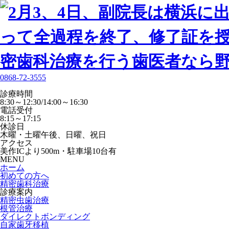
0868-72-3555
診療時間
8:30～12:30/14:00～16:30
電話受付
8:15～17:15
休診日
木曜・土曜午後、日曜、祝日
アクセス
美作ICより500m・駐車場10台有
MENU
ホーム
初めての方へ
精密歯科治療
診療案内
精密虫歯治療
根管治療
ダイレクトボンディング
自家歯牙移植