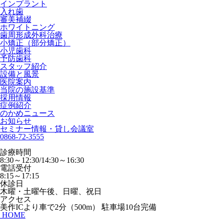
インプラント
入れ歯
審美補綴
ホワイトニング
歯周形成外科治療
小矯正（部分矯正）
小児歯科
予防歯科
スタッフ紹介
設備と風景
医院案内
当院の施設基準
採用情報
症例紹介
のかめニュース
お知らせ
セミナー情報・貸し会議室
0868-72-3555
診療時間
8:30～12:30/14:30～16:30
電話受付
8:15～17:15
休診日
木曜・土曜午後、日曜、祝日
アクセス
美作ICより車で2分（500m） 駐車場10台完備
HOME