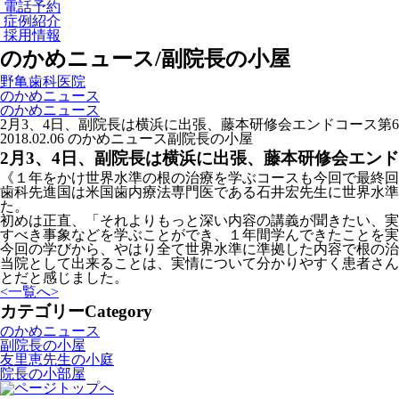
電話予約
症例紹介
採用情報
のかめニュース/副院長の小屋
野亀歯科医院
のかめニュース
のかめニュース
2月3、4日、副院長は横浜に出張、藤本研修会エンドコース
2018.02.06
のかめニュース
副院長の小屋
2月3、4日、副院長は横浜に出張、藤本研修会エン
《１年をかけ世界水準の根の治療を学ぶコースも今回で最終回
歯科先進国は米国歯内療法専門医である石井宏先生に世界水準
た。
初めは正直、「それよりもっと深い内容の講義が聞きたい、実
すべき事象などを学ぶことができ、１年間学んできたことを実
今回の学びから、やはり全て世界水準に準拠した内容で根の治
当院として出来ることは、実情について分かりやすく患者さん
とだと感じました。
<
一覧へ
>
カテゴリー
Category
のかめニュース
副院長の小屋
友里恵先生の小庭
院長の小部屋