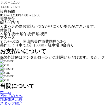
8:30～12:30
14:00～16:30
診療時間
8:30～12:30/14:00～16:30
電話受付
8:15～17:15
人出不足の際お電話がつながりにくい場合がございます。
休診日
木曜午後/土曜午後/日曜/祝日
アクセス
〒707−0015 岡山県美作市豊国原463−1
美作ICより車で2分（500m）駐車場10台有り
お支払いについて
保険外診療はデンタルローンがご利用いただけます。また、ク
当院について
ホーム
初めての方へ
精密歯科治療
スタッフ紹介