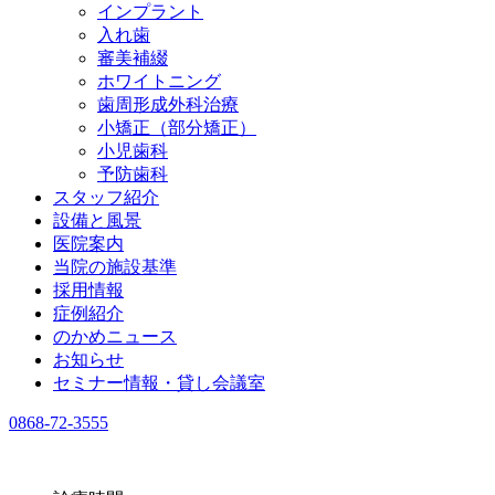
インプラント
入れ歯
審美補綴
ホワイトニング
歯周形成外科治療
小矯正（部分矯正）
小児歯科
予防歯科
スタッフ紹介
設備と風景
医院案内
当院の施設基準
採用情報
症例紹介
のかめニュース
お知らせ
セミナー情報・貸し会議室
0868-72-3555