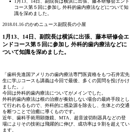
1月13、14日、副院長は横浜に出張、藤本研修会エンド
コース第５回に参加し 外科的歯内療法などについて知
識を深めました。
2018.01.16
のかめニュース
副院長の小屋
1月13、14日、副院長は横浜に出張、藤本研修会エ
ンドコース第５回に参加し 外科的歯内療法などに
ついて知識を深めました。
「歯科先進国アメリカの歯内療法専門医資格をもつ石井宏先
生に学ぶコースも講義は今回で最後、多くの質問を投げかけ
ました。」
今回は外科的歯内療法についてがメインでした。
外科的歯内療法は根の治療が奏効しない場合の最終手段とし
て行われるもので、外科的に感染源を除去し、生体との交通
を断つことで治癒に導くものです。
近年、歯科手術用顕微鏡、MTA、超音波切削器具などの登
場によりその技術は飛躍的に伸び、成功率は９割を超えてい
ます。