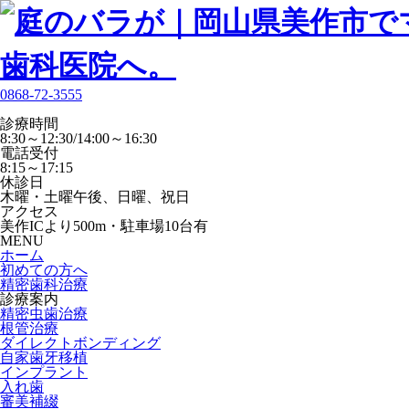
0868-72-3555
診療時間
8:30～12:30/14:00～16:30
電話受付
8:15～17:15
休診日
木曜・土曜午後、日曜、祝日
アクセス
美作ICより500m・駐車場10台有
MENU
ホーム
初めての方へ
精密歯科治療
診療案内
精密虫歯治療
根管治療
ダイレクトボンディング
自家歯牙移植
インプラント
入れ歯
審美補綴