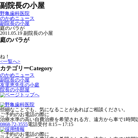
副院長の小屋
野亀歯科医院
のかめニュース
副院長の小屋
庭のバラが
2011.05.19
副院長の小屋
庭のバラが
ね！
<
一覧へ
>
カテゴリー
Category
のかめニュース
副院長の小屋
友里恵先生の小庭
院長の小部屋
些細なことでも、気になることがあればご相談ください。
ご予約のお電話の際に
治療水準の高い自費治療を希望される方、遠方から車で1時間
0868-72-3555
電話受付 8:15～17:15
ご予約のお電話の際に