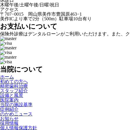
休診日
木曜午後/土曜午後/日曜/祝日
アクセス
〒707−0015 岡山県美作市豊国原463−1
美作ICより車で2分（500m）駐車場10台有り
お支払いについて
保険外診療はデンタルローンがご利用いただけます。また、ク
当院について
ホーム
初めての方へ
精密歯科治療
スタッフ紹介
設備と風景
医院案内
当院の施設基準
症例紹介
のかめニュース
お知らせ
採用情報
個人情報保護方針