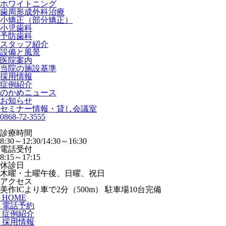
ホワイトニング
歯周形成外科治療
小矯正（部分矯正）
小児歯科
予防歯科
スタッフ紹介
設備と風景
医院案内
当院の施設基準
採用情報
症例紹介
のかめニュース
お知らせ
セミナー情報・貸し会議室
0868-72-3555
診療時間
8:30～12:30/14:30～16:30
電話受付
8:15～17:15
休診日
木曜・土曜午後、日曜、祝日
アクセス
美作ICより車で2分（500m） 駐車場10台完備
HOME
電話予約
症例紹介
採用情報