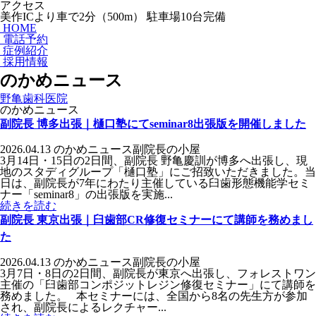
アクセス
美作ICより車で2分（500m） 駐車場10台完備
HOME
電話予約
症例紹介
採用情報
のかめニュース
野亀歯科医院
のかめニュース
副院長 博多出張｜樋口塾にてseminar8出張版を開催しました
2026.04.13
のかめニュース
副院長の小屋
3月14日・15日の2日間、副院長 野亀慶訓が博多へ出張し、現
地のスタディグループ「樋口塾」にご招致いただきました。当
日は、副院長が7年にわたり主催している臼歯形態機能学セミ
ナー「seminar8」の出張版を実施...
続きを読む
副院長 東京出張｜臼歯部CR修復セミナーにて講師を務めまし
た
2026.04.13
のかめニュース
副院長の小屋
3月7日・8日の2日間、副院長が東京へ出張し、フォレストワン
主催の「臼歯部コンポジットレジン修復セミナー」にて講師を
務めました。 本セミナーには、全国から8名の先生方が参加
され、副院長によるレクチャー...