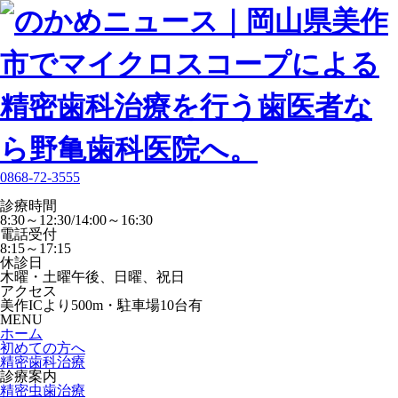
0868-72-3555
診療時間
8:30～12:30/14:00～16:30
電話受付
8:15～17:15
休診日
木曜・土曜午後、日曜、祝日
アクセス
美作ICより500m・駐車場10台有
MENU
ホーム
初めての方へ
精密歯科治療
診療案内
精密虫歯治療