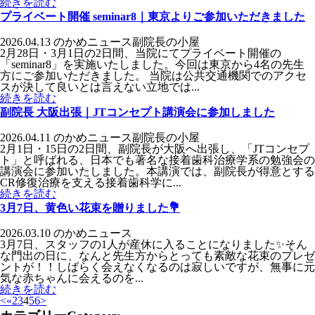
続きを読む
プライベート開催 seminar8｜東京よりご参加いただきました
2026.04.13
のかめニュース
副院長の小屋
2月28日・3月1日の2日間、当院にてプライベート開催の
「seminar8」を実施いたしました。今回は東京から4名の先生
方にご参加いただきました。 当院は公共交通機関でのアクセ
スが決して良いとは言えない立地では...
続きを読む
副院長 大阪出張｜JTコンセプト講演会に参加しました
2026.04.11
のかめニュース
副院長の小屋
2月1日・15日の2日間、副院長が大阪へ出張し、「JTコンセプ
ト」と呼ばれる、日本でも著名な接着歯科治療学系の勉強会の
講演会に参加いたしました。本講演では、副院長が得意とする
CR修復治療を支える接着歯科学に...
続きを読む
3月7日、黄色い花束を贈りました💐
2026.03.10
のかめニュース
3月7日、スタッフの1人が産休に入ることになりました✨そん
な門出の日に、なんと先生方からとっても素敵な花束のプレゼ
ントが！！しばらく会えなくなるのは寂しいですが、無事に元
気な赤ちゃんに会えるのを...
続きを読む
<
«
2
3
4
5
6
>