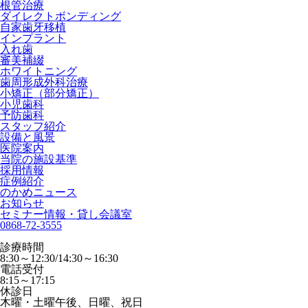
根管治療
ダイレクトボンディング
自家歯牙移植
インプラント
入れ歯
審美補綴
ホワイトニング
歯周形成外科治療
小矯正（部分矯正）
小児歯科
予防歯科
スタッフ紹介
設備と風景
医院案内
当院の施設基準
採用情報
症例紹介
のかめニュース
お知らせ
セミナー情報・貸し会議室
0868-72-3555
診療時間
8:30～12:30/14:30～16:30
電話受付
8:15～17:15
休診日
木曜・土曜午後、日曜、祝日