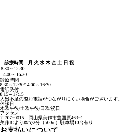
診療時間
月
火
水
木
金
土
日
祝
8:30～12:30
14:00～16:30
診療時間
8:30～12:30/14:00～16:30
電話受付
8:15～17:15
人出不足の際お電話がつながりにくい場合がございます。
休診日
木曜午後/土曜午後/日曜/祝日
アクセス
〒707−0015 岡山県美作市豊国原463−1
美作ICより車で2分（500m）駐車場10台有り
お支払いについて