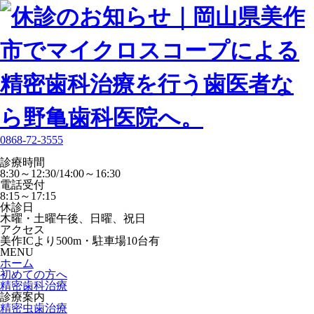
0868-72-3555
診療時間
8:30～12:30/14:00～16:30
電話受付
8:15～17:15
休診日
木曜・土曜午後、日曜、祝日
アクセス
美作ICより500m・駐車場10台有
MENU
ホーム
初めての方へ
精密歯科治療
診療案内
精密虫歯治療