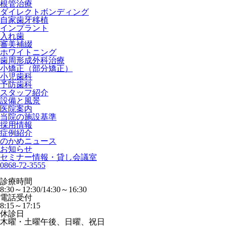
根管治療
ダイレクトボンディング
自家歯牙移植
インプラント
入れ歯
審美補綴
ホワイトニング
歯周形成外科治療
小矯正（部分矯正）
小児歯科
予防歯科
スタッフ紹介
設備と風景
医院案内
当院の施設基準
採用情報
症例紹介
のかめニュース
お知らせ
セミナー情報・貸し会議室
0868-72-3555
診療時間
8:30～12:30/14:30～16:30
電話受付
8:15～17:15
休診日
木曜・土曜午後、日曜、祝日